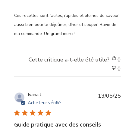
Ces recettes sont faciles, rapides et pleines de saveur,
aussi bien pour le déjeûner, dîner et souper. Ravie de
ma commande. Un grand merci !
Cette critique a-t-elle été utile?
0
0
Date
Ivana J.
13/05/25
de
Acheteur vérifié
public
Guide pratique avec des conseils