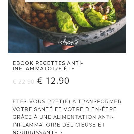
EBOOK RECETTES ANTI-
INFLAMMATOIRE ÉTÉ
Le
Le
€
12.90
€
22.90
prix
prix
initial
actuel
ETES-VOUS PRÊT(E) À TRANSFORMER
était :
est :
VOTRE SANTÉ ET VOTRE BIEN-ÊTRE
€ 22.90.
€ 12.90.
GRÂCE À UNE ALIMENTATION ANTI-
INFLAMMATOIRE DÉLICIEUSE ET
NOURRISSANTE ?