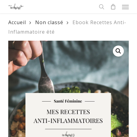
Men
Skip
to
search
main
Accueil
Non classé
Ebook Recettes Anti-
content
Inflammatoire été