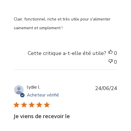
Clair, fonctionnel, riche et très utile pour s'alimenter
sainement et simplement !
Cette critique a-t-elle été utile?
0
0
Date
lydie l.
24/06/24
de
Acheteur vérifié
public
Je viens de recevoir le