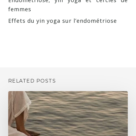
Endométriose, yin yoga et cercles de
femmes
Effets du yin yoga sur l’endométriose
RELATED POSTS
Se
libérer
des
traumas
illusion
ou