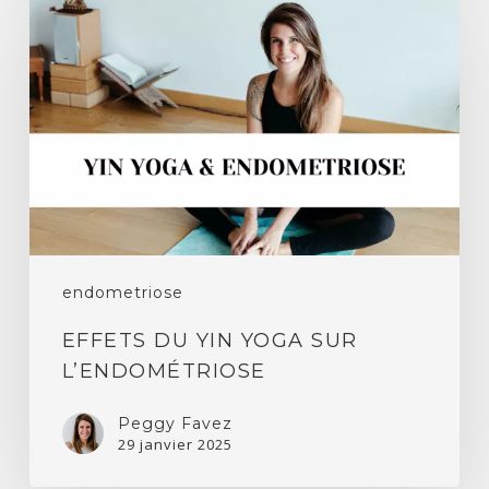
du
yin
yoga
sur
l’endométriose
endometriose
EFFETS DU YIN YOGA SUR
L’ENDOMÉTRIOSE
Peggy Favez
29 janvier 2025