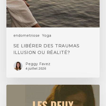
réalité?
endometriose
Yoga
SE LIBÉRER DES TRAUMAS
ILLUSION OU RÉALITÉ?
Peggy Favez
4 juillet 2026
Endométriose,
yin
yoga