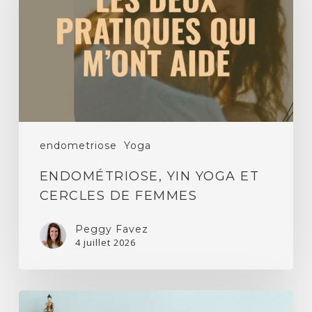
et
cercles
de
femmes
endometriose
Yoga
ENDOMÉTRIOSE, YIN YOGA ET
CERCLES DE FEMMES
Peggy Favez
4 juillet 2026
Effets