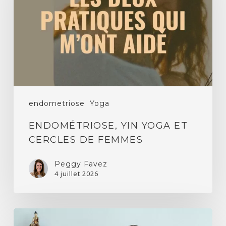
cercles
de
femmes
endometriose
Yoga
ENDOMÉTRIOSE, YIN YOGA ET
CERCLES DE FEMMES
Peggy Favez
4 juillet 2026
Effets