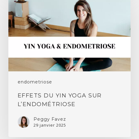
du
yin
yoga
sur
l’endométriose
endometriose
EFFETS DU YIN YOGA SUR
L’ENDOMÉTRIOSE
Peggy Favez
29 janvier 2025