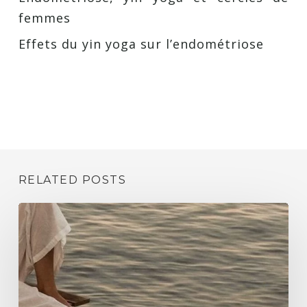
femmes
Effets du yin yoga sur l’endométriose
RELATED POSTS
Se
libérer
des
traumas
illusion
ou