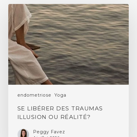
Se
libérer
des
traumas
illusion
ou
réalité?
endometriose
Yoga
SE LIBÉRER DES TRAUMAS
ILLUSION OU RÉALITÉ?
Peggy Favez