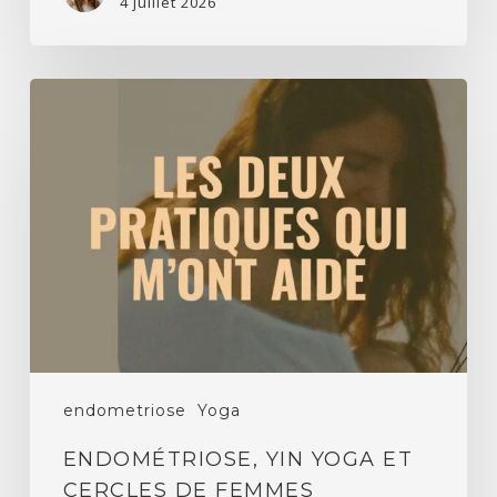
4 juillet 2026
Endométriose,
yin
yoga
et
cercles
de
femmes
endometriose
Yoga
ENDOMÉTRIOSE, YIN YOGA ET
CERCLES DE FEMMES