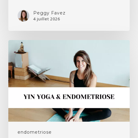
Peggy Favez
4 juillet 2026
Effets
du
yin
yoga
sur
l’endométriose
endometriose