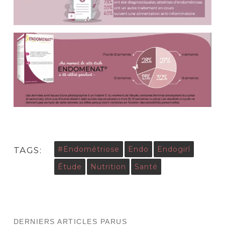
#endométriose
Endo
Endogirl
TAGS:
Étude
Nutrition
Santé
DERNIERS ARTICLES PARUS