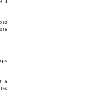
e il
 pas
sse
orps
t la
 les