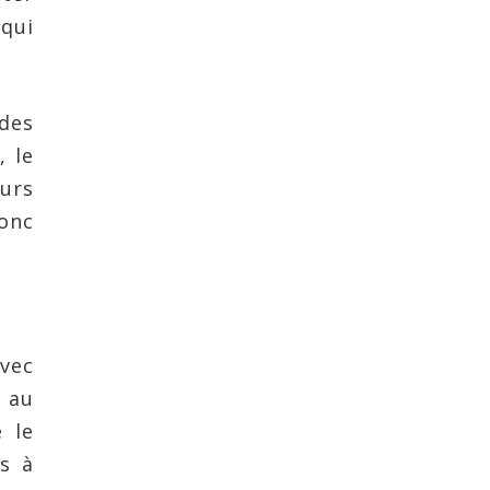
 qui
 des
, le
urs
onc
avec
 au
 le
as à