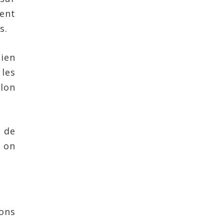
ient
s.
bien
 les
elon
s de
s on
ons