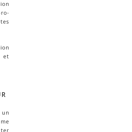
ion
pro-
ntes
tion
 et
UR
s un
ème
iter