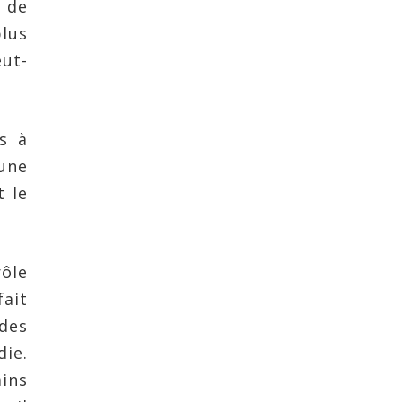
 de
plus
eut-
s à
une
t le
ôle
fait
 des
die.
ains