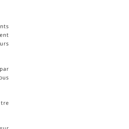
nts
vent
urs
 par
nous
otre
 sur