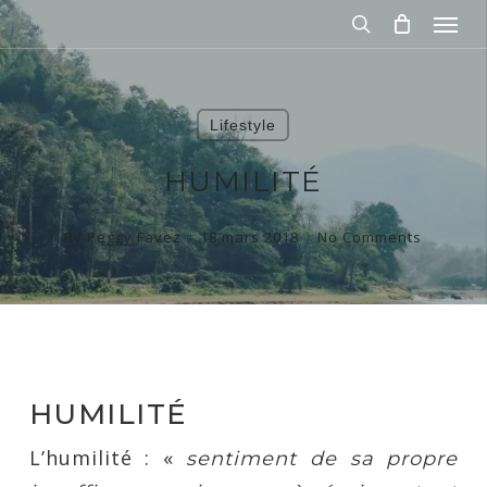
Men
Skip
to
search
main
content
Lifestyle
HUMILITÉ
By
Peggy Favez
18 mars 2018
No Comments
HUMILITÉ
L’humilité : «
sentiment de sa propre