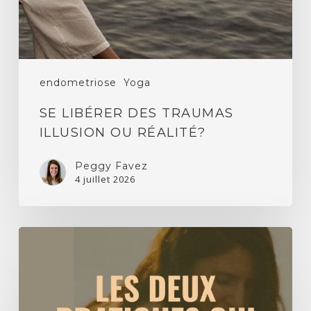
endometriose
Yoga
SE LIBÉRER DES TRAUMAS
ILLUSION OU RÉALITÉ?
Peggy Favez
4 juillet 2026
Endométriose,
yin
yoga
et
cercles