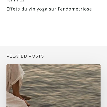
Effets du yin yoga sur l’endométriose
RELATED POSTS
Se
libérer
des
traumas
illusion
ou
réalité?