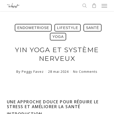
Men
Skip
to
search
main
content
ENDOMETRIOSE
LIFESTYLE
SANTÉ
YOGA
YIN YOGA ET SYSTÈME
NERVEUX
By
Peggy Favez
28 mai 2024
No Comments
UNE APPROCHE DOUCE POUR RÉDUIRE LE
STRESS ET AMÉLIORER LA SANTÉ