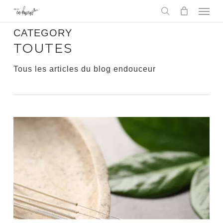
Men
Skip
to
search
main
CATEGORY
content
TOUTES
Tous les articles du blog endouceur