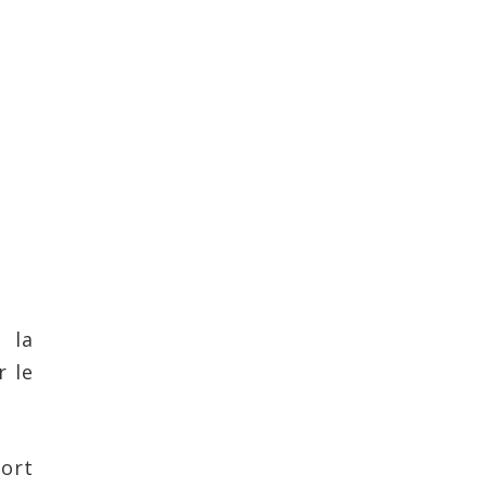
 la
r le
ort