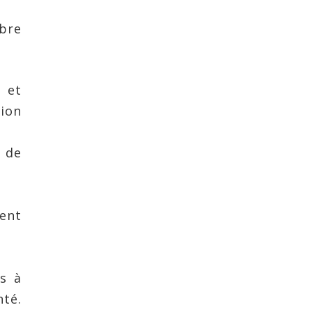
bre
 et
ion
 de
ment
es à
nté.