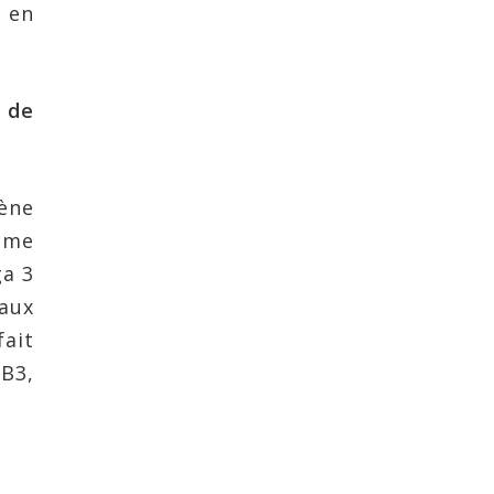
e en
e de
ène
mme
a 3
aux
fait
B3,