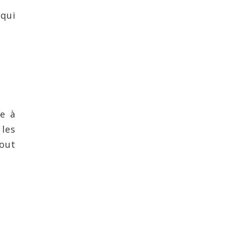
qui
le à
les
tout