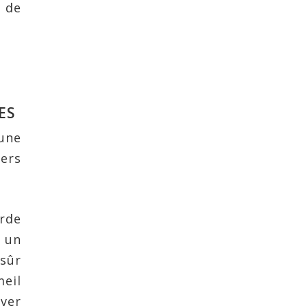
s de
ES
 une
ers
arde
u un
 sûr
eil
ver