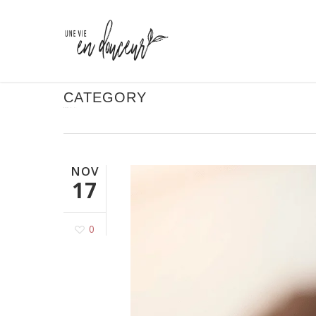
Skip
to
main
content
CATEGORY
FÉMININ
NOV
17
0