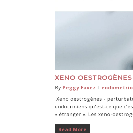
XENO OESTROGÈNES 
By
Peggy Favez
endometrio
Xeno oestrogènes - perturbat
endocriniens qu'est-ce que c'est
« étranger ». Les xeno-oestro
Read More