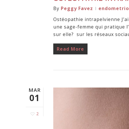
By
Peggy Favez
endometrio
Ostéopathie intrapelvienne J’ai
une sage-femme qui pratique l
sur elle? sur les réseaux socia
Read More
MAR
01
2