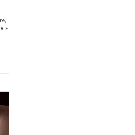
re,
ée »