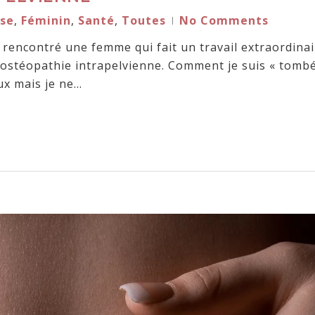
se
,
Féminin
,
Santé
,
Toutes
No Comments
 rencontré une femme qui fait un travail extraordinai
’ostéopathie intrapelvienne. Comment je suis « tomb
ux mais je ne…