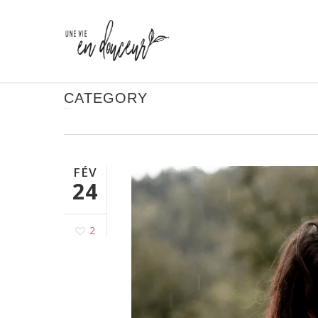
Skip
to
main
content
CATEGORY
FÉMININ
FÉV
24
2