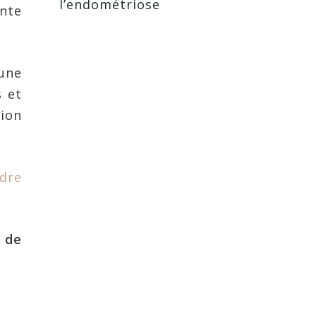
l’endométriose
ante
 une
s et
tion
dre
s de