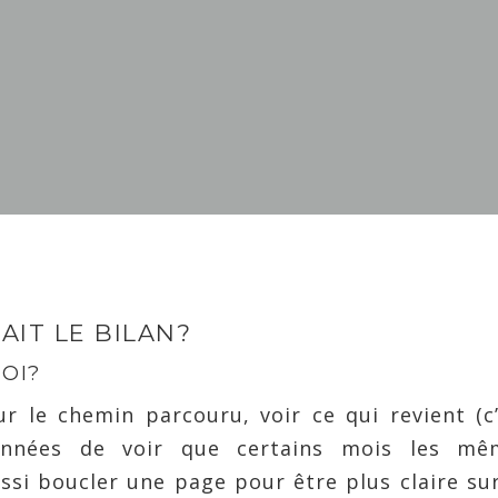
Peggy Favez
No Comment
AIT LE BILAN?
UOI?
sur le chemin parcouru, voir ce qui revient (c
 années de voir que certains mois les mê
ssi boucler une page pour être plus claire su