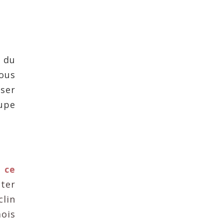
d du
tous
nser
oupe
 ce
iter
clin
mois