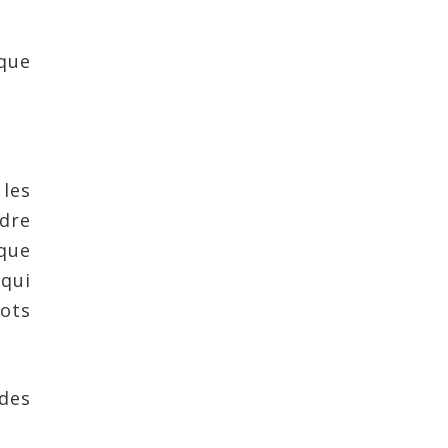
que
 les
ndre
aque
 qui
mots
 des