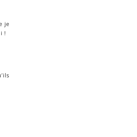
e je
i !
’ils