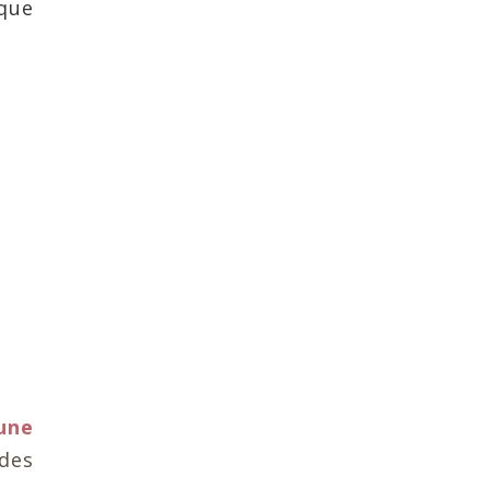
que
une
 des