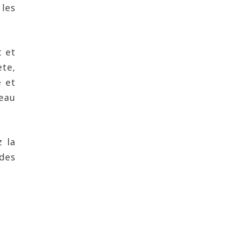
 les
t et
ète,
e et
eau
z la
 des