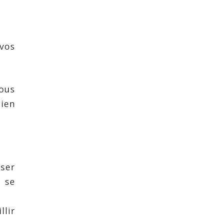
vos
vous
ien
sser
s se
llir