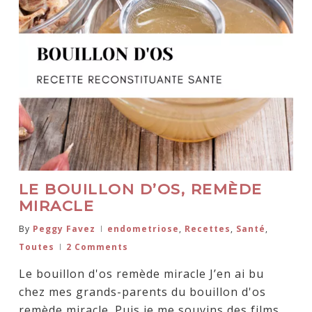
LE BOUILLON D’OS, REMÈDE
MIRACLE
By
Peggy Favez
endometriose
,
Recettes
,
Santé
,
Toutes
2 Comments
Le bouillon d'os remède miracle J’en ai bu
chez mes grands-parents du bouillon d'os
remède miracle. Puis je me souvins des films