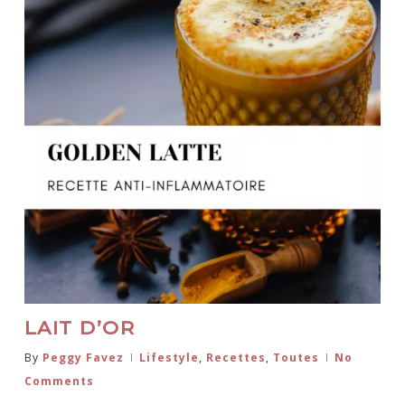
LAIT D’OR
By
Peggy Favez
Lifestyle
,
Recettes
,
Toutes
No
Comments