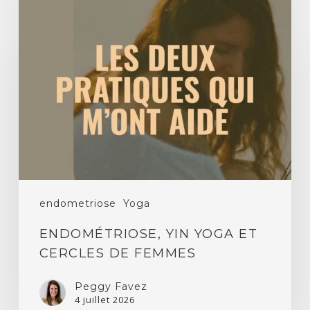
Endométriose,
yin
yoga
et
cercles
de
femmes
endometriose
Yoga
ENDOMÉTRIOSE, YIN YOGA ET
CERCLES DE FEMMES
Peggy Favez
4 juillet 2026