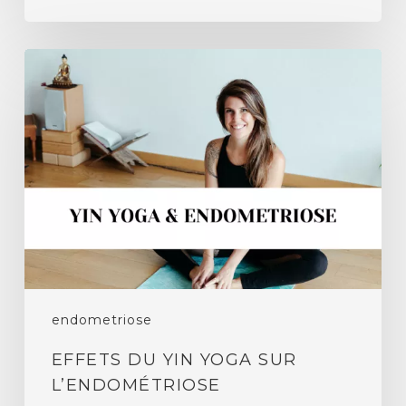
Effets
du
yin
yoga
sur
l’endométriose
endometriose
EFFETS DU YIN YOGA SUR
L’ENDOMÉTRIOSE