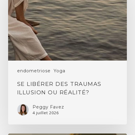
des
traumas
illusion
ou
réalité?
endometriose
Yoga
SE LIBÉRER DES TRAUMAS
ILLUSION OU RÉALITÉ?
Peggy Favez
4 juillet 2026